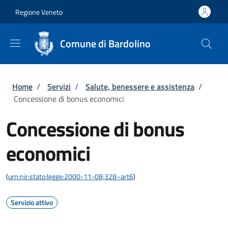
Salta al contenuto principale
Skip to footer content
Regione Veneto
Comune di Bardolino
Briciole di pane
Home
/
Servizi
/
Salute, benessere e assistenza
/
Concessione di bonus economici
Concessione di bonus
economici
(
urn:nir:stato:legge:2000-11-08;328~art6
)
Servizio attivo