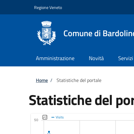
Salta al contenuto principale
Skip to footer content
Regione Veneto
Comune di Bardolin
Amministrazione
Novità
Servizi
Briciole di pane
Home
/
Statistiche del portale
Statistiche del po