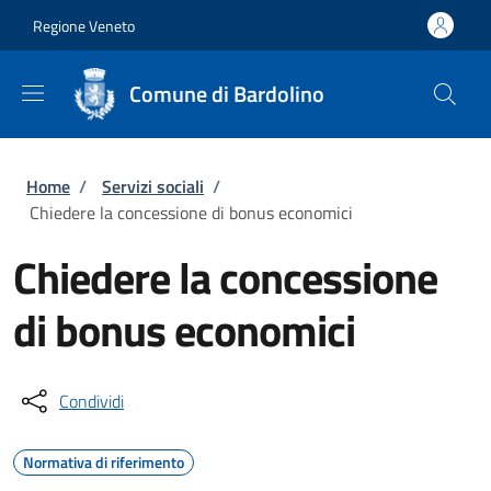
Salta al contenuto principale
Skip to footer content
Regione Veneto
Comune di Bardolino
Briciole di pane
Home
/
Servizi sociali
/
Chiedere la concessione di bonus economici
Chiedere la concessione
di bonus economici
Condividi
Normativa di riferimento