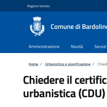
Salta al contenuto principale
Skip to footer content
Regione Veneto
Comune di Bardolin
Amministrazione
Novità
Servizi
Briciole di pane
Home
/
Urbanistica e pianificazione
/
Chiede
Chiedere il certif
urbanistica (CDU)