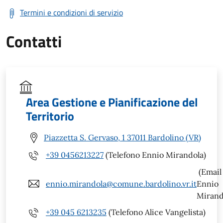
Termini e condizioni di servizio
Contatti
Area Gestione e Pianificazione del
Territorio
Piazzetta S. Gervaso, 1 37011 Bardolino (VR)
+39 0456213227
(Telefono Ennio Mirandola)
(Email
ennio.mirandola@comune.bardolino.vr.it
Ennio
Mirand
+39 045 6213235
(Telefono Alice Vangelista)