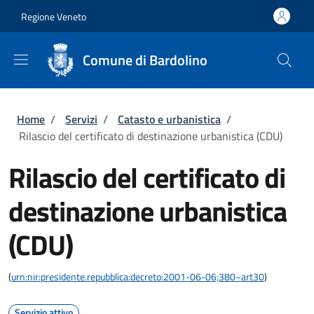
Salta al contenuto principale
Skip to footer content
Regione Veneto
Comune di Bardolino
Briciole di pane
Home
/
Servizi
/
Catasto e urbanistica
/
Rilascio del certificato di destinazione urbanistica (CDU)
Rilascio del certificato di
destinazione urbanistica
(CDU)
(
urn:nir:presidente.repubblica:decreto:2001-06-06;380~art30
)
Servizio attivo