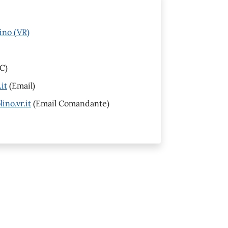
ino (VR)
C)
it
(Email)
no.vr.it
(Email Comandante)