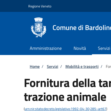
Salta al contenuto principale
Skip to footer content
Regione Veneto
Comune di Bardolin
Amministrazione
Novità
Servizi
Briciole di pane
Home
/
Servizi
/
Mobilità e trasporti
/
For
Fornitura della ta
trazione animale
(
urn:nir:stato:decreto.legislativo:1992-04-30;285~art67
)