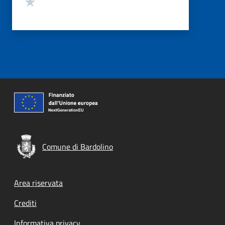
Valuta 1 stelle su 5
Comune di Bardolino
Footer menu
Area riservata
Crediti
Informativa privacy