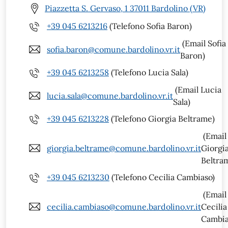
Piazzetta S. Gervaso, 1 37011 Bardolino (VR)
+39 045 6213216
(Telefono Sofia Baron)
(Email Sofia
sofia.baron@comune.bardolino.vr.it
Baron)
+39 045 6213258
(Telefono Lucia Sala)
(Email Lucia
lucia.sala@comune.bardolino.vr.it
Sala)
+39 045 6213228
(Telefono Giorgia Beltrame)
(Email
giorgia.beltrame@comune.bardolino.vr.it
Giorgi
Beltra
+39 045 6213230
(Telefono Cecilia Cambiaso)
(Email
cecilia.cambiaso@comune.bardolino.vr.it
Cecilia
Cambia