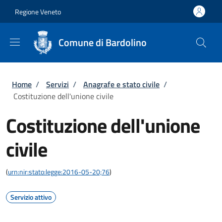
Salta al contenuto principale
Skip to footer content
Regione Veneto
Comune di Bardolino
Briciole di pane
Home
/
Servizi
/
Anagrafe e stato civile
/
Costituzione dell'unione civile
Costituzione dell'unione
civile
(
urn:nir:stato:legge:2016-05-20;76
)
Servizio attivo