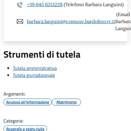
+39 045 6213228
(Telefono Barbara Languini)
(Email
barbara.languini@comune.bardolino.vr.it
Barbar
Langui
Strumenti di tutela
Tutela amministrativa
Tutela giurisdizionale
Argomenti:
Accesso all'informazione
Matrimonio
Categorie:
Anagrafe e stato civile