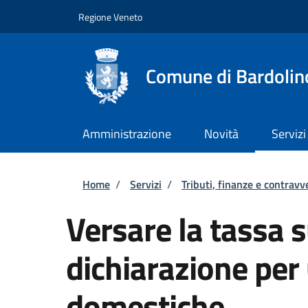
Salta al contenuto principale
Skip to footer content
Regione Veneto
Comune di Bardolin
Amministrazione
Novità
Servizi
Briciole di pane
Home
/
Servizi
/
Tributi, finanze e contravv
Versare la tassa su
dichiarazione per
domestiche