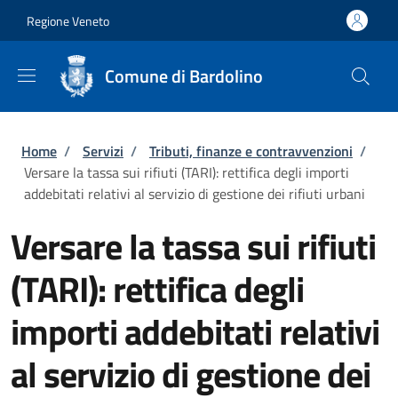
Salta al contenuto principale
Skip to footer content
Regione Veneto
Comune di Bardolino
Briciole di pane
Home
/
Servizi
/
Tributi, finanze e contravvenzioni
/
Versare la tassa sui rifiuti (TARI): rettifica degli importi
addebitati relativi al servizio di gestione dei rifiuti urbani
Versare la tassa sui rifiuti
(TARI): rettifica degli
importi addebitati relativi
al servizio di gestione dei