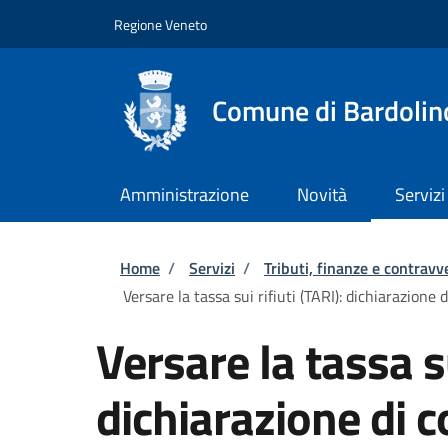
Salta al contenuto principale
Skip to footer content
Regione Veneto
Comune di Bardolin
Amministrazione
Novità
Servizi
Briciole di pane
Home
/
Servizi
/
Tributi, finanze e contravv
Versare la tassa sui rifiuti (TARI): dichiarazione 
Versare la tassa su
dichiarazione di 