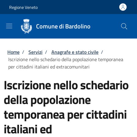
Salta al contenuto principale
Skip to footer content
Regione Veneto
Comune di Bardolino
Briciole di pane
Home
/
Servizi
/
Anagrafe e stato civile
/
Iscrizione nello schedario della popolazione temporanea
per cittadini italiani ed extracomunitari
Iscrizione nello schedario
della popolazione
temporanea per cittadini
italiani ed