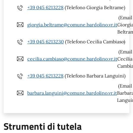
+39 045 6213228
(Telefono Giorgia Beltrame)
(Email
giorgia.beltrame@comune.bardolino.vr.it
Giorgi
Beltra
+39 045 6213230
(Telefono Cecilia Cambiaso)
(Email
cecilia.cambiaso@comune.bardolino.vr.it
Cecilia
Cambia
+39 045 6213228
(Telefono Barbara Languini)
(Email
barbara.languini@comune.bardolino.vr.it
Barbar
Langui
Strumenti di tutela