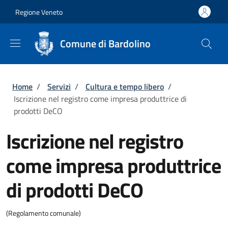
Salta al contenuto principale
Skip to footer content
Regione Veneto
Comune di Bardolino
Briciole di pane
Home
/
Servizi
/
Cultura e tempo libero
/
Iscrizione nel registro come impresa produttrice di
prodotti DeCO
Iscrizione nel registro
come impresa produttrice
di prodotti DeCO
(Regolamento comunale)