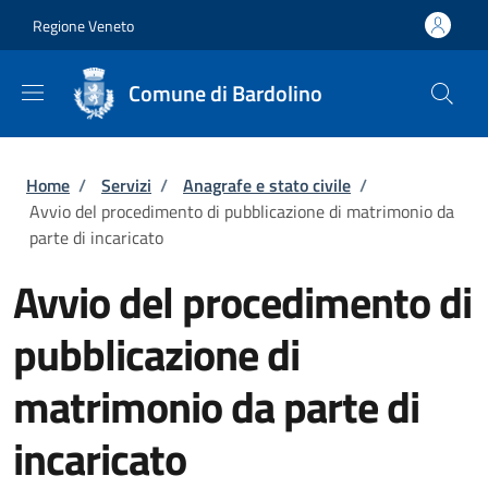
Salta al contenuto principale
Skip to footer content
Regione Veneto
Comune di Bardolino
Briciole di pane
Home
/
Servizi
/
Anagrafe e stato civile
/
Avvio del procedimento di pubblicazione di matrimonio da
parte di incaricato
Avvio del procedimento di
pubblicazione di
matrimonio da parte di
incaricato