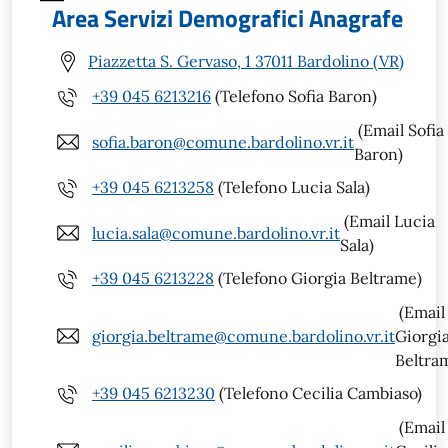
Area Servizi Demografici Anagrafe
Piazzetta S. Gervaso, 1 37011 Bardolino (VR)
+39 045 6213216
(Telefono Sofia Baron)
(Email Sofia
sofia.baron@comune.bardolino.vr.it
Baron)
+39 045 6213258
(Telefono Lucia Sala)
(Email Lucia
lucia.sala@comune.bardolino.vr.it
Sala)
+39 045 6213228
(Telefono Giorgia Beltrame)
(Email
giorgia.beltrame@comune.bardolino.vr.it
Giorgi
Beltra
+39 045 6213230
(Telefono Cecilia Cambiaso)
(Email