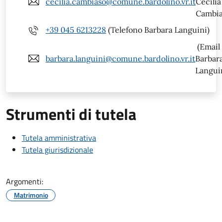
cecilia.cambiaso@comune.bardolino.vr.it
Cecilia
Cambia
+39 045 6213228
(Telefono Barbara Languini)
(Email
barbara.languini@comune.bardolino.vr.it
Barbar
Langui
Strumenti di tutela
Tutela amministrativa
Tutela giurisdizionale
Argomenti:
Matrimonio