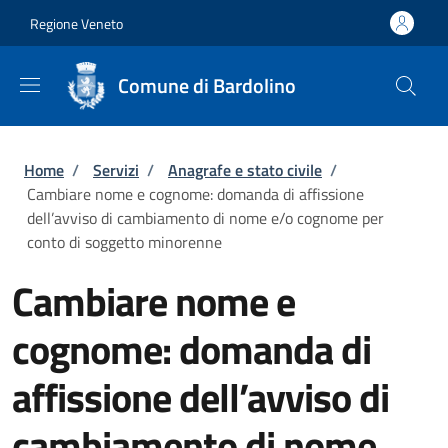
Salta al contenuto principale
Skip to footer content
Regione Veneto
Comune di Bardolino
Briciole di pane
Home
/
Servizi
/
Anagrafe e stato civile
/
Cambiare nome e cognome: domanda di affissione
dell’avviso di cambiamento di nome e/o cognome per
conto di soggetto minorenne
Cambiare nome e
cognome: domanda di
affissione dell’avviso di
cambiamento di nome