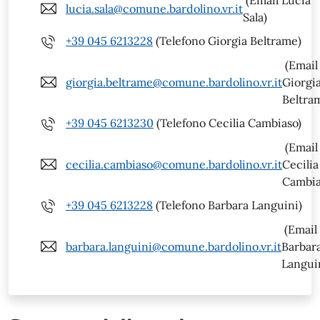
lucia.sala@comune.bardolino.vr.it
Sala)
+39 045 6213228
(Telefono Giorgia Beltrame)
(Email
giorgia.beltrame@comune.bardolino.vr.it
Giorgi
Beltra
+39 045 6213230
(Telefono Cecilia Cambiaso)
(Email
cecilia.cambiaso@comune.bardolino.vr.it
Cecilia
Cambia
+39 045 6213228
(Telefono Barbara Languini)
(Email
barbara.languini@comune.bardolino.vr.it
Barbar
Langui