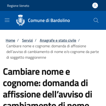
Salta al contenuto principale
Skip to footer content
Regione Veneto
Comune di Bardolino
Briciole di pane
Home
/
Servizi
/
Anagrafe e stato civile
/
Cambiare nome e cognome: domanda di affissione
dell’avviso di cambiamento di nome e/o cognome da parte
di soggetto maggiorenne
Cambiare nome e
cognome: domanda di
affissione dell’avviso di
cambiamento di nome