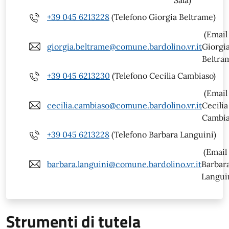
+39 045 6213228
(Telefono Giorgia Beltrame)
(Email
giorgia.beltrame@comune.bardolino.vr.it
Giorgi
Beltra
+39 045 6213230
(Telefono Cecilia Cambiaso)
(Email
cecilia.cambiaso@comune.bardolino.vr.it
Cecilia
Cambia
+39 045 6213228
(Telefono Barbara Languini)
(Email
barbara.languini@comune.bardolino.vr.it
Barbar
Langui
Strumenti di tutela