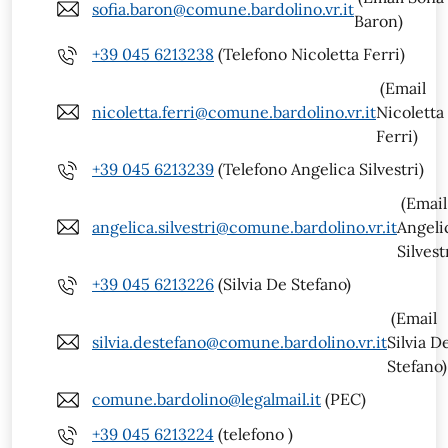
sofia.baron@comune.bardolino.vr.it
Baron)
+39 045 6213238
(Telefono Nicoletta Ferri)
(Email
nicoletta.ferri@comune.bardolino.vr.it
Nicoletta
Ferri)
+39 045 6213239
(Telefono Angelica Silvestri)
(Email
angelica.silvestri@comune.bardolino.vr.it
Angeli
Silvest
+39 045 6213226
(Silvia De Stefano)
(Email
silvia.destefano@comune.bardolino.vr.it
Silvia D
Stefano)
comune.bardolino@legalmail.it
(PEC)
+39 045 6213224
(telefono )