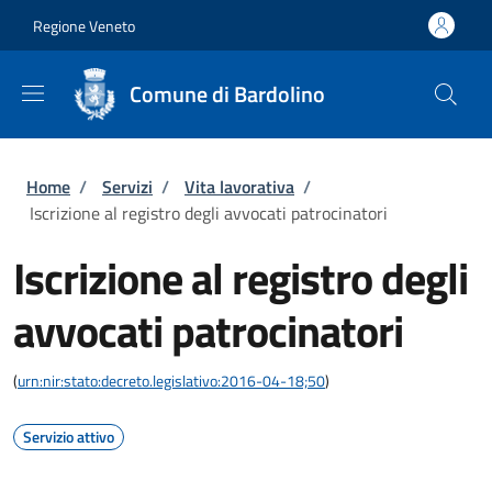
Salta al contenuto principale
Skip to footer content
Regione Veneto
Comune di Bardolino
Briciole di pane
Home
/
Servizi
/
Vita lavorativa
/
Iscrizione al registro degli avvocati patrocinatori
Iscrizione al registro degli
avvocati patrocinatori
(
urn:nir:stato:decreto.legislativo:2016-04-18;50
)
Servizio attivo