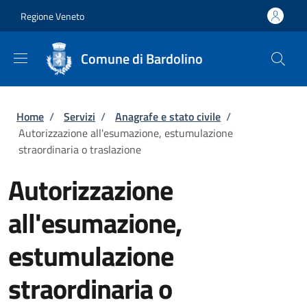
Salta al contenuto principale
Skip to footer content
Regione Veneto
Comune di Bardolino
Briciole di pane
Home
/
Servizi
/
Anagrafe e stato civile
/
Autorizzazione all'esumazione, estumulazione
straordinaria o traslazione
Autorizzazione
all'esumazione,
estumulazione
straordinaria o