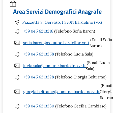
Area Servizi Demografici Anagrafe
Piazzetta S. Gervaso, 1 37011 Bardolino (VR)
+39 045 6213216
(Telefono Sofia Baron)
(Email Sofia
sofia.baron@comune.bardolino.vr.it
Baron)
+39 045 6213258
(Telefono Lucia Sala)
(Email Lucia
lucia.sala@comune.bardolino.vr.it
Sala)
+39 045 6213228
(Telefono Giorgia Beltrame)
(Email
giorgia.beltrame@comune.bardolino.vr.it
Giorgi
Beltra
+39 045 6213230
(Telefono Cecilia Cambiaso)