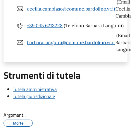
(Email
cecilia.cambiaso@comune.bardolino.vr.it
Cecilia
Cambia
+39 045 6213228
(Telefono Barbara Languini)
(Email
barbara.languini@comune.bardolino.vr.it
Barbar
Langui
Strumenti di tutela
Tutela amministrativa
Tutela giurisdizionale
Argomenti:
Morte