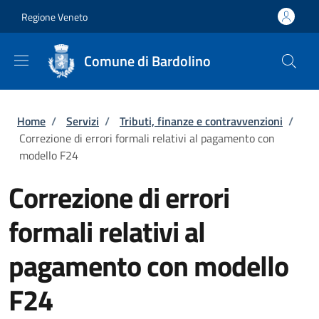
Salta al contenuto principale
Skip to footer content
Regione Veneto
Comune di Bardolino
Briciole di pane
Home
/
Servizi
/
Tributi, finanze e contravvenzioni
/
Correzione di errori formali relativi al pagamento con
modello F24
Correzione di errori
formali relativi al
pagamento con modello
F24