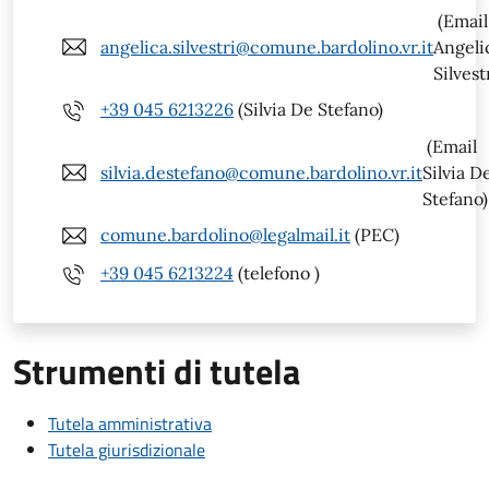
(Email
angelica.silvestri@comune.bardolino.vr.it
Angeli
Silvest
+39 045 6213226
(Silvia De Stefano)
(Email
silvia.destefano@comune.bardolino.vr.it
Silvia D
Stefano)
comune.bardolino@legalmail.it
(PEC)
+39 045 6213224
(telefono )
Strumenti di tutela
Tutela amministrativa
Tutela giurisdizionale