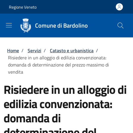
Salta al contenuto principale
Skip to footer content
Regione Veneto
Comune di Bardolino
Briciole di pane
Home
/
Servizi
/
Catasto e urbanistica
/
Risiedere in un alloggio di edilizia convenzionata:
domanda di determinazione del prezzo massimo di
vendita
Risiedere in un alloggio di
edilizia convenzionata:
domanda di
determinazione del