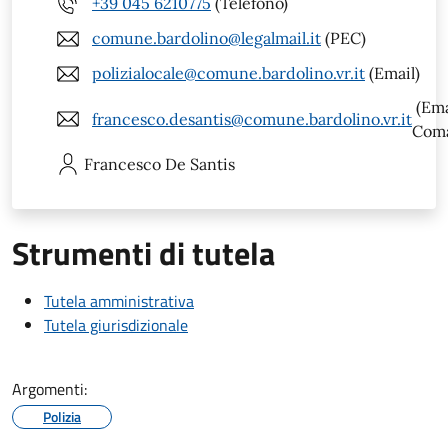
+39 045 6210775
(Telefono)
comune.bardolino@legalmail.it
(PEC)
polizialocale@comune.bardolino.vr.it
(Email)
(Ema
francesco.desantis@comune.bardolino.vr.it
Com
Francesco
De Santis
Strumenti di tutela
Tutela amministrativa
Tutela giurisdizionale
Argomenti:
Polizia