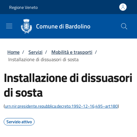
Salta al contenuto principale
Skip to footer content
Regione Veneto
Comune di Bardolino
Briciole di pane
Home
/
Servizi
/
Mobilità e trasporti
/
Installazione di dissuasori di sosta
Installazione di dissuasori
di sosta
(
urn:nir:presidente.repubblica:decreto:1992-12-16;495~art180
)
Servizio attivo