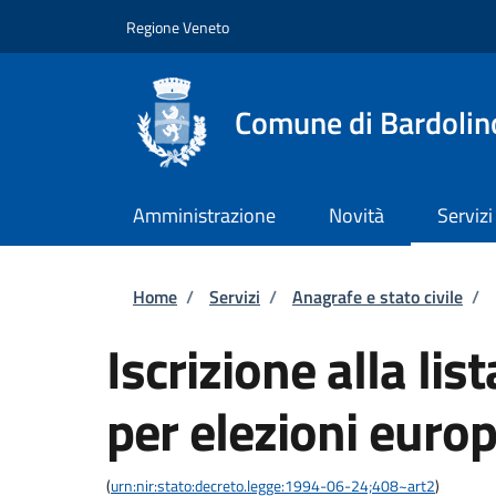
Salta al contenuto principale
Skip to footer content
Regione Veneto
Comune di Bardolin
Amministrazione
Novità
Servizi
Briciole di pane
Home
/
Servizi
/
Anagrafe e stato civile
/
Iscrizione alla lis
per elezioni euro
(
urn:nir:stato:decreto.legge:1994-06-24;408~art2
)