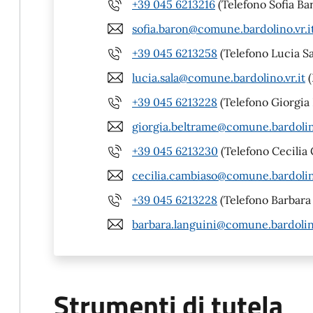
+39 045 6213216
(Telefono Sofia Ba
sofia.baron@comune.bardolino.vr.i
+39 045 6213258
(Telefono Lucia Sa
lucia.sala@comune.bardolino.vr.it
(
+39 045 6213228
(Telefono Giorgia
giorgia.beltrame@comune.bardolino
+39 045 6213230
(Telefono Cecilia
cecilia.cambiaso@comune.bardolino
+39 045 6213228
(Telefono Barbara
barbara.languini@comune.bardolino
Strumenti di tutela