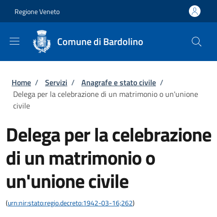
Salta al contenuto principale
Skip to footer content
Regione Veneto
Comune di Bardolino
Briciole di pane
Home
/
Servizi
/
Anagrafe e stato civile
/
Delega per la celebrazione di un matrimonio o un'unione
civile
Delega per la celebrazione
di un matrimonio o
un'unione civile
(
urn:nir:stato:regio.decreto:1942-03-16;262
)