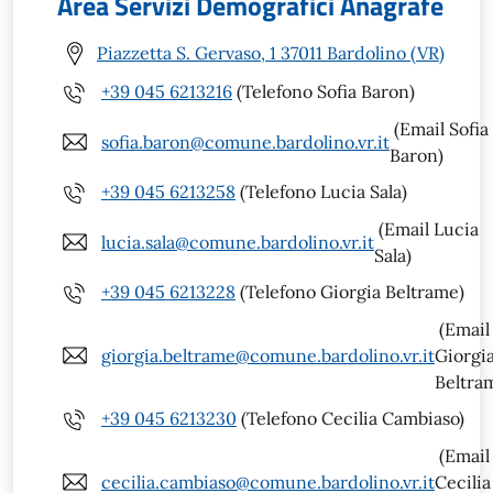
Area Servizi Demografici Anagrafe
Piazzetta S. Gervaso, 1 37011 Bardolino (VR)
+39 045 6213216
(Telefono Sofia Baron)
(Email Sofia
sofia.baron@comune.bardolino.vr.it
Baron)
+39 045 6213258
(Telefono Lucia Sala)
(Email Lucia
lucia.sala@comune.bardolino.vr.it
Sala)
+39 045 6213228
(Telefono Giorgia Beltrame)
(Email
giorgia.beltrame@comune.bardolino.vr.it
Giorgi
Beltra
+39 045 6213230
(Telefono Cecilia Cambiaso)
(Email
cecilia.cambiaso@comune.bardolino.vr.it
Cecilia