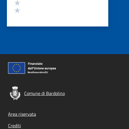
Valuta 2 stelle su 5
Valuta 1 stelle su 5
Comune di Bardolino
Footer menu
Area riservata
Crediti