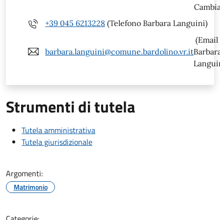
Cambia
+39 045 6213228
(Telefono Barbara Languini)
(Email
barbara.languini@comune.bardolino.vr.it
Barbar
Langui
Strumenti di tutela
Tutela amministrativa
Tutela giurisdizionale
Argomenti:
Matrimonio
Categorie: