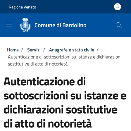
Salta al contenuto principale
Skip to footer content
Regione Veneto
Comune di Bardolino
Briciole di pane
Home
/
Servizi
/
Anagrafe e stato civile
/
Autenticazione di sottoscrizioni su istanze e dichiarazioni
sostitutive di atto di notorietà
Autenticazione di
sottoscrizioni su istanze e
dichiarazioni sostitutive
di atto di notorietà