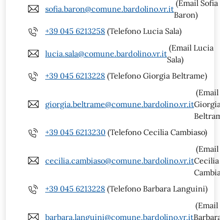
(Email Sofia
sofia.baron@comune.bardolino.vr.it
Baron)
+39 045 6213258
(Telefono Lucia Sala)
(Email Lucia
lucia.sala@comune.bardolino.vr.it
Sala)
+39 045 6213228
(Telefono Giorgia Beltrame)
(Email
giorgia.beltrame@comune.bardolino.vr.it
Giorgi
Beltra
+39 045 6213230
(Telefono Cecilia Cambiaso)
(Email
cecilia.cambiaso@comune.bardolino.vr.it
Cecilia
Cambia
+39 045 6213228
(Telefono Barbara Languini)
(Email
barbara.languini@comune.bardolino.vr.it
Barbar