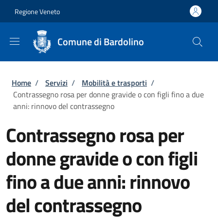
Salta al contenuto principale
Skip to footer content
Regione Veneto
Comune di Bardolino
Briciole di pane
Home
/
Servizi
/
Mobilità e trasporti
/
Contrassegno rosa per donne gravide o con figli fino a due
anni: rinnovo del contrassegno
Contrassegno rosa per
donne gravide o con figli
fino a due anni: rinnovo
del contrassegno