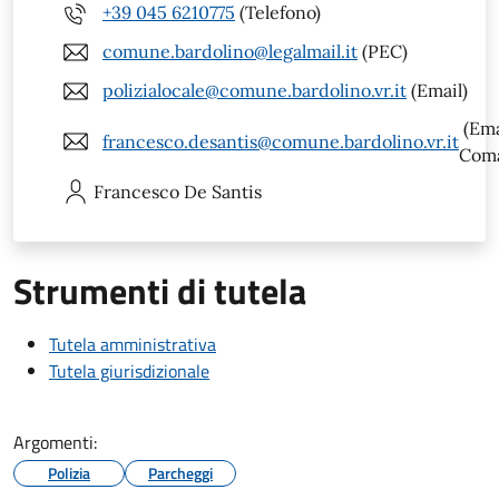
+39 045 6210775
(Telefono)
comune.bardolino@legalmail.it
(PEC)
polizialocale@comune.bardolino.vr.it
(Email)
(Ema
francesco.desantis@comune.bardolino.vr.it
Com
Francesco
De Santis
Strumenti di tutela
Tutela amministrativa
Tutela giurisdizionale
Argomenti:
Polizia
Parcheggi