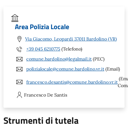
Area Polizia Locale
Via Giacomo, Leopardi 37011 Bardolino (VR)
+39 045 6210775
(Telefono)
comune.bardolino@legalmail.it
(PEC)
polizialocale@comune.bardolino.vr.it
(Email)
(Ema
francesco.desantis@comune.bardolino.vr.it
Com
Francesco
De Santis
Strumenti di tutela