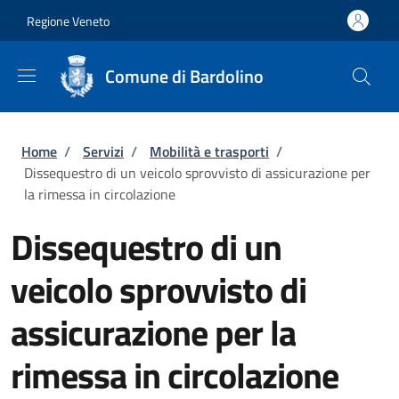
Salta al contenuto principale
Skip to footer content
Regione Veneto
Comune di Bardolino
Briciole di pane
Home
/
Servizi
/
Mobilità e trasporti
/
Dissequestro di un veicolo sprovvisto di assicurazione per
la rimessa in circolazione
Dissequestro di un
veicolo sprovvisto di
assicurazione per la
rimessa in circolazione