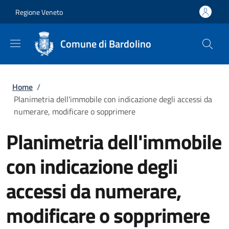
Salta al contenuto principale
Skip to footer content
Regione Veneto
Comune di Bardolino
Briciole di pane
Home
/
Planimetria dell'immobile con indicazione degli accessi da
numerare, modificare o sopprimere
Planimetria dell'immobile
con indicazione degli
accessi da numerare,
modificare o sopprimere