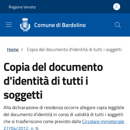
Salta al contenuto principale
Skip to footer content
Regione Veneto
Comune di Bardolino
Briciole di pane
Home
/
Copia del documento d'identità di tutti i soggetti
Copia del documento
d'identità di tutti i
soggetti
Alla dichiarazione di residenza occorre allegare copia leggibile
del documento d'identità in corso di validità di tutti i soggetti
che si trasferiscono come previsto dalla
Circolare ministeriale
27/04/2012, n. 9
.