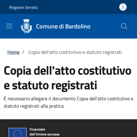
Salta al contenuto principale
Skip to footer content
Regione Veneto
Comune di Bardolino
Briciole di pane
Home
/
Copia dell'atto costitutivo e statuto registrati
Copia dell'atto costitutivo
e statuto registrati
È necessario allegare il documento Copia dell'atto costitutivo e
statuto registrati alla pratica.