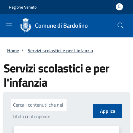
Salta al contenuto principale
Skip to footer content
Regione Veneto
Comune di Bardolino
Briciole di pane
Home
/
Servizi scolastici e per l'infanzia
Servizi scolastici e per
l'infanzia
Cerca i contenuti che nel
titolo contengono: