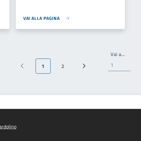
VAI ALLA PAGINA
Scrivi 
Vai a…
1
2
Pagina precedente
Pagina attuale
Pagina
Pagina successiva
rdolino