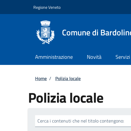
Salta al contenuto principale
Skip to footer content
Regione Veneto
Comune di Bardolin
Amministrazione
Novità
Servizi
Briciole di pane
Home
/
Polizia locale
Polizia locale
Cerca i contenuti che nel titolo contengono: