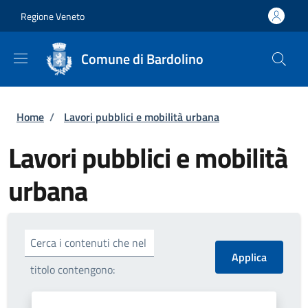
Salta al contenuto principale
Skip to footer content
Regione Veneto
Comune di Bardolino
Briciole di pane
Home
/
Lavori pubblici e mobilità urbana
Lavori pubblici e mobilità
urbana
Cerca i contenuti che nel
titolo contengono: