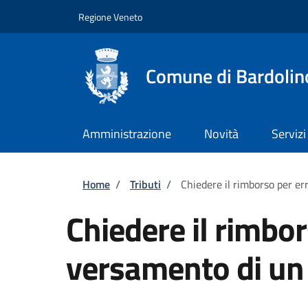
Salta al contenuto principale
Skip to footer content
Regione Veneto
Comune di Bardolin
Amministrazione
Novità
Servizi
Briciole di pane
Home
/
Tributi
/
Chiedere il rimborso per er
Chiedere il rimbor
versamento di un 