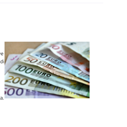
ve
di
a.