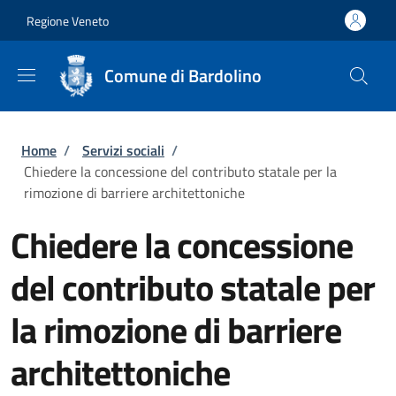
Salta al contenuto principale
Skip to footer content
Regione Veneto
Comune di Bardolino
Briciole di pane
Home
/
Servizi sociali
/
Chiedere la concessione del contributo statale per la
rimozione di barriere architettoniche
Chiedere la concessione
del contributo statale per
la rimozione di barriere
architettoniche