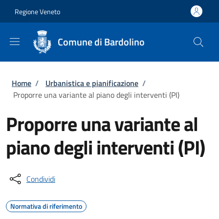
Salta al contenuto principale
Skip to footer content
Regione Veneto
Comune di Bardolino
Briciole di pane
Home
/
Urbanistica e pianificazione
/
Proporre una variante al piano degli interventi (PI)
Proporre una variante al
piano degli interventi (PI)
Condividi
Normativa di riferimento