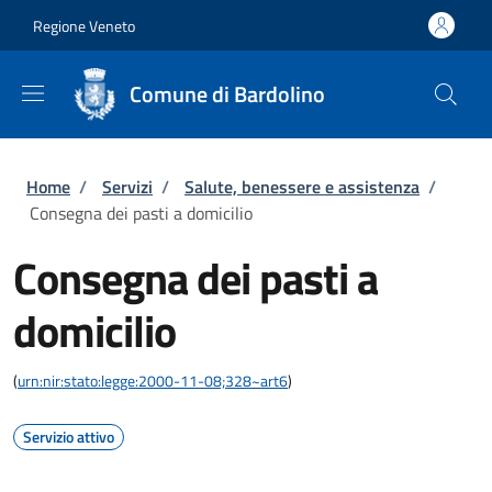
Salta al contenuto principale
Skip to footer content
Regione Veneto
Comune di Bardolino
Briciole di pane
Home
/
Servizi
/
Salute, benessere e assistenza
/
Consegna dei pasti a domicilio
Consegna dei pasti a
domicilio
(
urn:nir:stato:legge:2000-11-08;328~art6
)
Servizio attivo